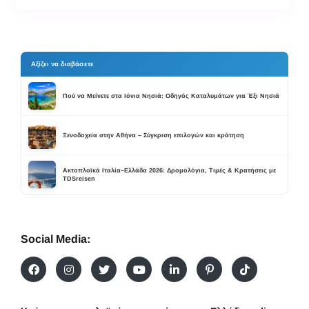
Αξίζει να διαβάσετε
Πού να Μείνετε στα Ιόνια Νησιά: Οδηγός Καταλυμάτων για Έξι Νησιά
Ξενοδοχεία στην Αθήνα – Σύγκριση επιλογών και κράτηση
Ακτοπλοϊκά Ιταλία–Ελλάδα 2026: Δρομολόγια, Τιμές & Κρατήσεις με
TDSreisen
Social Media: