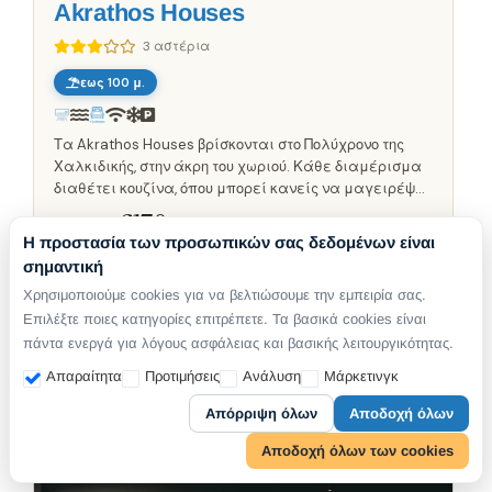
Akrathos Houses
3 αστέρια
εως 100 μ.
Τα Akrathos Houses βρίσκονται στο Πολύχρονο της
Χαλκιδικής, στην άκρη του χωριού. Κάθε διαμέρισμα
διαθέτει κουζίνα, όπου μπορεί κανείς να μαγειρέψει
κανείς όποτε χρειαστεί. Περιλαμβάνει ένα
από €
170
υπνοδωμάτιο και μπάνιο,...
Η προστασία των προσωπικών σας δεδομένων είναι
/Διανυκτέρευση
σημαντική
Διαθέσιμο απο
15 Aug 2026
Χρησιμοποιούμε cookies για να βελτιώσουμε την εμπειρία σας.
ΠΛΗΡΟΦΟΡΊΕΣ
Επιλέξτε ποιες κατηγορίες επιτρέπετε. Τα βασικά cookies είναι
πάντα ενεργά για λόγους ασφάλειας και βασικής λειτουργικότητας.
Φιλικό προς την οικογένεια
Απαραίτητα
Προτιμήσεις
Ανάλυση
Μάρκετινγκ
Παραθαλάσσιες διακοπές
Απόρριψη όλων
Αποδοχή όλων
Αποδοχή όλων των cookies