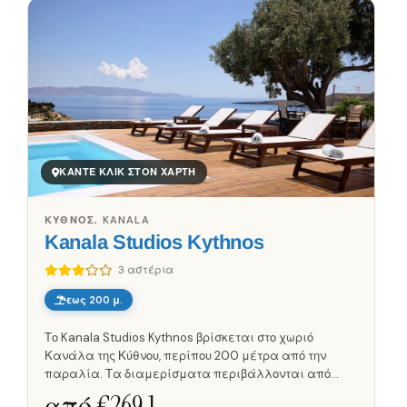
ΚΆΝΤΕ ΚΛΙΚ ΣΤΟΝ ΧΆΡΤΗ
ΚΎΘΝΟΣ, KANALA
Kanala Studios Kythnos
3 αστέρια
εως 200 μ.
Το Kanala Studios Kythnos βρίσκεται στο χωριό
Κανάλα της Κύθνου, περίπου 200 μέτρα από την
παραλία. Τα διαμερίσματα περιβάλλονται από
πεύκα και έχουν θέα στο Αιγαίο, ενώ η παραλία
από €
269.1