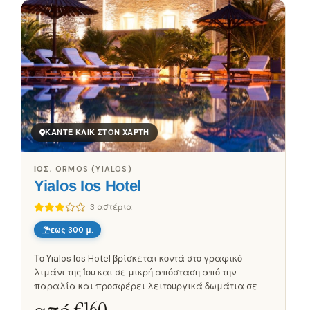
ΚΆΝΤΕ ΚΛΙΚ ΣΤΟΝ ΧΆΡΤΗ
ΊΟΣ, ORMOS (YIALOS)
Yialos Ios Hotel
3 αστέρια
εως 300 μ.
Το Yialos Ios Hotel βρίσκεται κοντά στο γραφικό
λιμάνι της Ίου και σε μικρή απόσταση από την
παραλία και προσφέρει λειτουργικά δωμάτια σε
ζεστή ατμόσφαιρα, μόλις 1 χλμ. από το κέντρο της