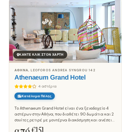
ΚΆΝΤΕ ΚΛΙΚ ΣΤΟΝ ΧΆΡΤΗ
ΑΘΉΝΑ, LEOFOROS ANDREA SYNGROU 142
Athenaeum Grand Hotel
4 αστέρια
Κατάλυμα Πόλης
Το Athenaeum Grand Hotel είναι ένα ξενοδοχείο 4
αστέρων στην Αθήνα, που διαθέτει 90 δωμάτια και 2
σουίτες ρετιρέ με μοντέρνα διακόσμηση και ανέσεις.
Οι σουίτες ρετιρέ προσφέρουν θέα στην πόλη. Οι
από €
151
επισκέπτες μπορούν να...