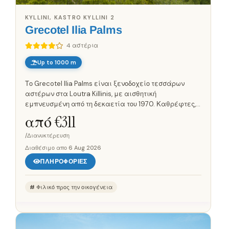
KYLLINI, KASTRO KYLLINI 2
Grecotel Ilia Palms
4 αστέρια
Up to 1000 m
Το Grecotel Ilia Palms είναι ξενοδοχείο τεσσάρων
αστέρων στα Loutra Killinis, με αισθητική
εμπνευσμένη από τη δεκαετία του 1970. Καθρέφτες,
έντονα χρώματα και ιδιαίτερα μοτίβα
από €
311
διαμορφώνουν τους εσωτερικούς χώρους. Η...
/Διανυκτέρευση
Διαθέσιμο απο
6 Aug 2026
ΠΛΗΡΟΦΟΡΊΕΣ
Φιλικό προς την οικογένεια