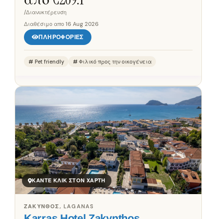
Μεγάλη Άμμος αναφέρεται ως...
/Διανυκτέρευση
Διαθέσιμο απο
16 Aug 2026
ΠΛΗΡΟΦΟΡΊΕΣ
Pet friendly
Φιλικό προς την οικογένεια
ΚΆΝΤΕ ΚΛΙΚ ΣΤΟΝ ΧΆΡΤΗ
ΖΆΚΥΝΘΟΣ, LAGANAS
Karras Hotel Zakynthos