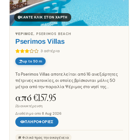
ΚΆΝΤΕ ΚΛΙΚ ΣΤΟΝ ΧΆΡΤΗ
ΨΈΡΙΜΟΣ, PSERIMOS BEACH
Pserimos Villas
3 αστέρια
up to 50 m
Το Pserimos Villas αποτελείται από 16 ανεξάρτητες
πέτρινες κατοικίες, οι οποίες βρίσκονται μόλις 50
μέτρα από την παραλία Ψέριμος στο νησί της
Ψερίμου. Η αρχιτεκτονική ακολουθεί την
από €
157.95
παραδοσιακή αιγαιοπελαγίτικη...
/Διανυκτέρευση
Διαθέσιμο απο
8 Aug 2026
ΠΛΗΡΟΦΟΡΊΕΣ
Φιλικό προς την οικογένεια