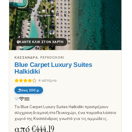
ΚΆΝΤΕ ΚΛΙΚ ΣΤΟΝ ΧΆΡΤΗ
ΚΑΣΣΆΝΔΡΑ, PEFKOCHORI
Blue Carpet Luxury Suites
Halkidiki
4 αστέρια
εως 200 μ.
Τα Blue Carpet Luxury Suites Halkidiki προσφέρουν
σύγχρονη διαμονή στο Πευκοχώρι, ένα παραθαλάσσιο
χωριό της Κασσάνδρας γνωστό για τις αμμώδεις
ακτές και την έντονη καλοκαιρινή του κίνηση. Οι
από €
444.19
σουίτες έχουν σχεδιασμό σε...