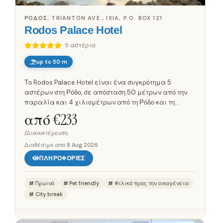
ΡΌΔΟΣ, TRIANTON AVE., IXIA, P.O. BOX 121
Rodos Palace Hotel
5 αστέρια
up to 50 m
Το Rodos Palace Hotel είναι ένα συγκρότημα 5
αστέρων στη Ρόδο, σε απόσταση 50 μέτρων από την
παραλία και 4 χιλιομέτρων από τη Ρόδο και τη
Μεσαιωνική Πόλη. Διαθέτει 785 δωμάτια, VIP σουίτες
από €
233
στον κήπο και με πισίνα, καθώς...
/Διανυκτέρευση
Διαθέσιμο απο
8 Aug 2026
ΠΛΗΡΟΦΟΡΊΕΣ
Πρωινό
Pet friendly
Φιλικό προς την οικογένεια
City break