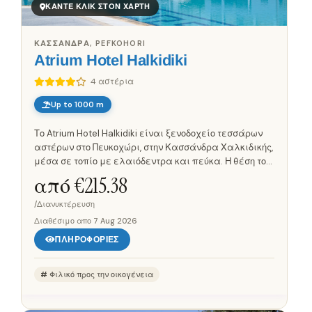
ΚΆΝΤΕ ΚΛΙΚ ΣΤΟΝ ΧΆΡΤΗ
ΚΑΣΣΆΝΔΡΑ, PEFKOHORI
Atrium Hotel Halkidiki
4 αστέρια
Up to 1000 m
Το Atrium Hotel Halkidiki είναι ξενοδοχείο τεσσάρων
αστέρων στο Πευκοχώρι, στην Κασσάνδρα Χαλκιδικής,
μέσα σε τοπίο με ελαιόδεντρα και πεύκα. Η θέση του
προσφέρει θέα στον κόλπο της Κασσάνδρας, ενώ η
από €
215.38
παραλία απέχει...
/Διανυκτέρευση
Διαθέσιμο απο
7 Aug 2026
ΠΛΗΡΟΦΟΡΊΕΣ
Φιλικό προς την οικογένεια