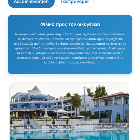
Accommodation
Γαστρονομία
Φιλικό προς την οικογένεια
Τα οικογενειακά καταλύματα στην Ελλάδα έχουν σχεδιαστεί ώστε να καλύπτουν
τις ανάγκες ταξιδιωτών με παιδιά και προσφέρουν κατάλληλες παροχές και
υποδομές. Σε αυτή τη σελίδα θα βρείτε ξενοδοχεία, διαμερίσματα και ξενώνες σε
ηπειρωτική Ελλάδα και νησιά που είναι κατάλληλα για οικογένειες. Ανάλογα με
το κατάλυμα, μπορεί να διατίθενται οικογενειακά δωμάτια, επιπλέον κλίνες ή
εξωτερικοί χώροι. Σε κάθε καταχώριση αναφέρεται με σαφήνεια τι καθιστά το
κατάλυμα φιλικό προς τις οικογένειες.