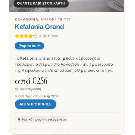
ΚΆΝΤΕ ΚΛΙΚ ΣΤΟΝ ΧΆΡΤΗ
ΚΕΦΑΛΟΝΙΆ, ANTONI TRITSI
Kefalonia Grand
4 αστέρια
up to 50 m
Το Kefalonia Grand είναι μπουτίκ ξενοδοχείο
τεσσάρων αστέρων στο Αργοστόλι, την πρωτεύουσα
της Κεφαλονιάς, σε απόσταση 50 μέτρων από την
παραλιακή. Η θέα του φτάνει ως τον κόλπο του
από €
256
Αργοστολίου, με το φυσικό λιμάνι και...
/Διανυκτέρευση
Διαθέσιμο απο
6 Aug 2026
ΠΛΗΡΟΦΟΡΊΕΣ
Φιλικό προς την οικογένεια