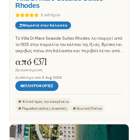
Rhodes
5 αστέρια
Μπροστά στην θάλασσα
Το Villa Di Mare Seaside Suites Rhodes λειτουργεί από
το 1925 στην παραλία του κόλπου της Ιξιάς. Βρίσκεται
ακριβώς πάνω στη θάλασσα και περιβάλλεται από
όμορφο κήπο με μεγάλη πισίνα. Οι νεότερες σουίτες
από €
371
διαθέτουν...
/Διανυκτέρευση
Διαθέσιμο απο
6 Aug 2026
ΠΛΗΡΟΦΟΡΊΕΣ
Φιλικό προς την οικογένεια
Παραθαλάσσιες διακοπές
Ιδιωτική Πισίνα