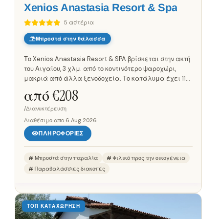
Xenios Anastasia Resort & Spa
5 αστέρια
Μπροστά στην θάλασσα
Το Xenios Anastasia Resort & SPA βρίσκεται στην ακτή
του Αιγαίου, 3 χλμ. από το κοντινότερο ψαροχώρι,
μακριά από άλλα ξενοδοχεία. Το κατάλυμα έχει 115
ευρύχωρα και άνετα δωμάτια σε διάφορες
από €
208
κατηγορίες. Μπορείς να...
/Διανυκτέρευση
Διαθέσιμο απο
6 Aug 2026
ΠΛΗΡΟΦΟΡΊΕΣ
Μπροστά στην παραλία
Φιλικό προς την οικογένεια
Παραθαλάσσιες διακοπές
ΤΟΠ ΚΑΤΑΧΏΡΗΣΗ