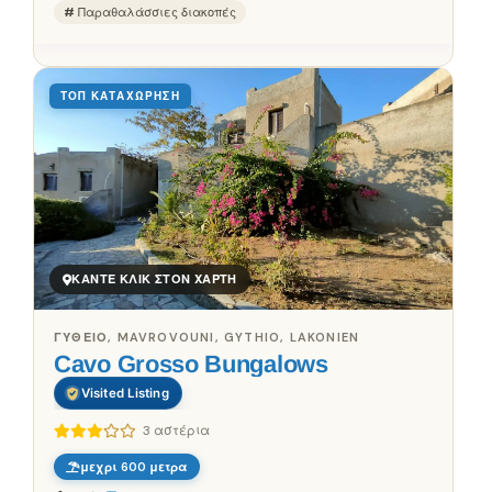
Παραθαλάσσιες διακοπές
ΤΟΠ ΚΑΤΑΧΏΡΗΣΗ
ΚΆΝΤΕ ΚΛΙΚ ΣΤΟΝ ΧΆΡΤΗ
ΓΎΘΕΙΟ, MAVROVOUNI, GYTHIO, LAKONIEN
Cavo Grosso Bungalows
Visited Listing
3 αστέρια
μεχρι 600 μετρα