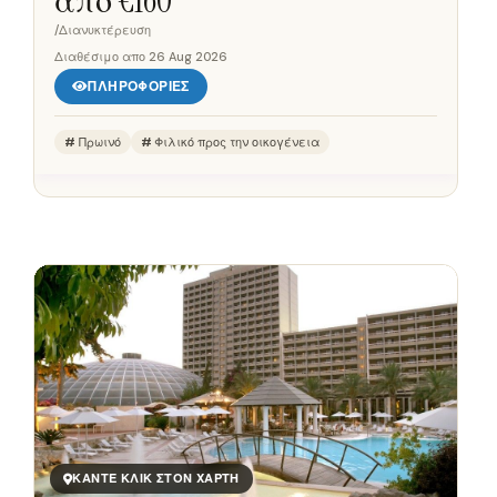
από €
160
πόλης. Οι επισκέπτες μπορούν να...
/Διανυκτέρευση
Διαθέσιμο απο
26 Aug 2026
ΠΛΗΡΟΦΟΡΊΕΣ
Πρωινό
Φιλικό προς την οικογένεια
Save έως και 25%!
Κράτηση χωρίς χρεώσεις
✓
100% Focus στην Ελλάδα – Κάθε περιοχή, κάθε νησί
✓
Μηδενική προμήθεια – Πληρώνετε μόνο ό,τι χρεώνει ο οικοδεσπότης
✓
Χωρίς κρυφές επιπλέον χρεώσεις
ΚΆΝΤΕ ΚΛΙΚ ΣΤΟΝ ΧΆΡΤΗ