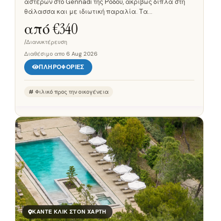
αστέρων στο Gennadi της Ρόδου, ακριβώς δίπλα στη
θάλασσα και με ιδιωτική παραλία. Τα
κλιματιζόμενα δωμάτια έχουν μπάνιο ενιαίας
από €
340
διαρρύθμισης και δορυφορική τηλεόραση. Το...
/Διανυκτέρευση
Διαθέσιμο απο
6 Aug 2026
ΠΛΗΡΟΦΟΡΊΕΣ
Φιλικό προς την οικογένεια
ΚΆΝΤΕ ΚΛΙΚ ΣΤΟΝ ΧΆΡΤΗ