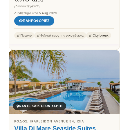
/Διανυκτέρευση
Διαθέσιμο απο
5 Aug 2026
ΠΛΗΡΟΦΟΡΊΕΣ
Πρωινό
Φιλικό προς την οικογένεια
City break
ΚΆΝΤΕ ΚΛΙΚ ΣΤΟΝ ΧΆΡΤΗ
ΡΌΔΟΣ, IRAKLEIDON AVENUE 84, IXIA
Villa Di Mare Seaside Suites