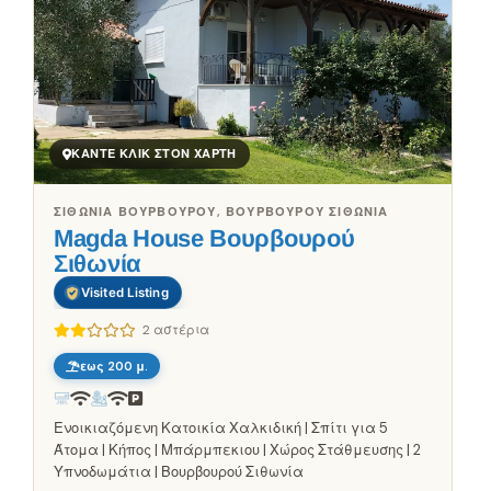
ΚΆΝΤΕ ΚΛΙΚ ΣΤΟΝ ΧΆΡΤΗ
ΣΙΘΩΝΊΑ ΒΟΥΡΒΟΎΡΟΥ, ΒΟΥΡΒΟΥΡΟΎ ΣΙΘΩΝΊΑ
Magda House Βουρβουρού
Σιθωνία
Visited Listing
2 αστέρια
εως 200 μ.
Ενοικιαζόμενη Κατοικία Χαλκιδική | Σπίτι για 5
Άτομα | Κήπος | Μπάρμπεκιου | Χώρος Στάθμευσης | 2
Υπνοδωμάτια | Βουρβουρού Σιθωνία