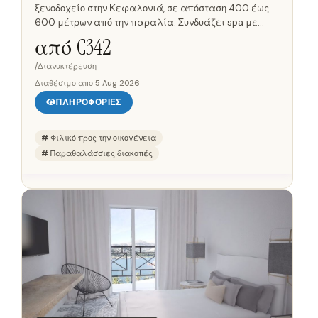
ξενοδοχείο στην Κεφαλονιά, σε απόσταση 400 έως
600 μέτρων από την παραλία. Συνδυάζει spa με
γυμναστήριο και πισίνες, έτσι ώστε οι επισκέπτες να
από €
342
έχουν όλα όσα...
/Διανυκτέρευση
Διαθέσιμο απο
5 Aug 2026
ΠΛΗΡΟΦΟΡΊΕΣ
Φιλικό προς την οικογένεια
Παραθαλάσσιες διακοπές