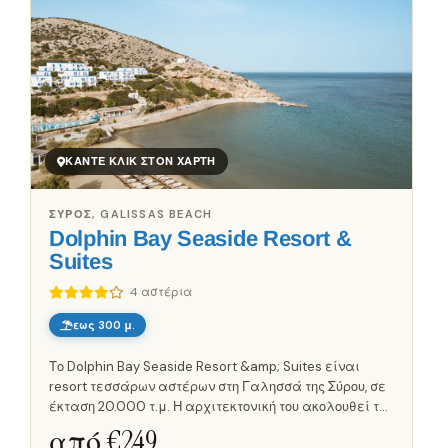
ΚΆΝΤΕ ΚΛΙΚ ΣΤΟΝ ΧΆΡΤΗ
ΣΎΡΟΣ, GALISSAS BEACH
Dolphin Bay Seaside Resort &
Suites
4 αστέρια
εως 300 μ.
Το Dolphin Bay Seaside Resort &amp; Suites είναι
resort τεσσάρων αστέρων στη Γαλησσά της Σύρου, σε
έκταση 20.000 τ.μ. Η αρχιτεκτονική του ακολουθεί την
κυκλαδίτικη παράδοση, με αμφιθεατρική ανάπτυξη,
από €
249
επίπεδα, φυσική...