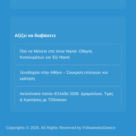
Αξίζει να διαβάσετε
Πού να Μείνετε στα Ιόνια Νησιά: Οδηγός
Καταλυμάτων για Έξι Νησιά
Η προστασία των προσωπικών σας δεδομένων είναι
Ξενοδοχεία στην Αθήνα – Σύγκριση επιλογών και
κράτηση
σημαντική
Χρησιμοποιούμε cookies για να βελτιώσουμε την εμπειρία σας.
Ακτοπλοϊκά Ιταλία–Ελλάδα 2026: Δρομολόγια, Τιμές
Επιλέξτε ποιες κατηγορίες επιτρέπετε. Τα βασικά cookies είναι
& Κρατήσεις με TDSreisen
πάντα ενεργά για λόγους ασφάλειας και βασικής λειτουργικότητας.
Απαραίτητα
Προτιμήσεις
Ανάλυση
Μάρκετινγκ
Απόρριψη όλων
Αποδοχή όλων
Copyrights © 2026. All Rights Reserved by FollowmetoGreece
Αποδοχή όλων των cookies