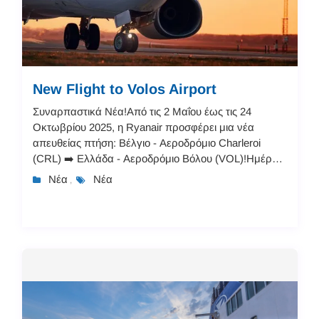
New Flight to Volos Airport
Συναρπαστικά Νέα!Από τις 2 Μαΐου έως τις 24
Οκτωβρίου 2025, η Ryanair προσφέρει μια νέα
απευθείας πτήση: Βέλγιο - Αεροδρόμιο Charleroi
(CRL) ➡️ Ελλάδα - Αεροδρόμιο Βόλου (VOL)!Ημέρες
Πτήσεων: Κάθε Δευτέρα και ΠαρασκευήΚλείστε
Νέα
Νέα
,
τώρα και ανακαλύψτε:Μ...