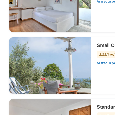
Λεπτομέρε
Small C
Έως 
Λεπτομέρε
Standar