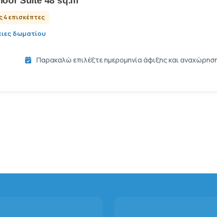
loor Suite 48 sq.m
ς 4 επισκέπτες
ιες δωματίου
Παρακαλώ επιλέξτε ημερομηνία άφιξης και αναχώρησης 