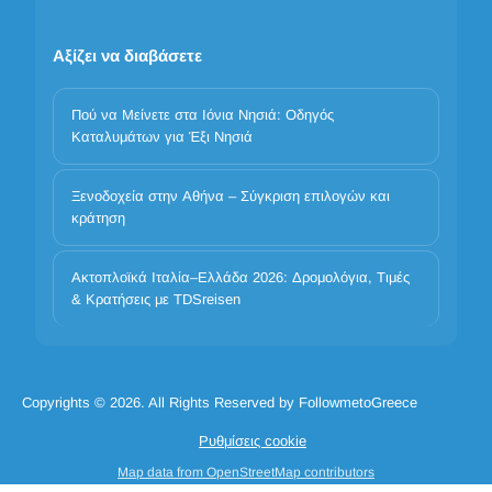
Αξίζει να διαβάσετε
Πού να Μείνετε στα Ιόνια Νησιά: Οδηγός
Καταλυμάτων για Έξι Νησιά
Ξενοδοχεία στην Αθήνα – Σύγκριση επιλογών και
κράτηση
Η προστασία των προσωπικών σας δεδομένων είναι
σημαντική
Ακτοπλοϊκά Ιταλία–Ελλάδα 2026: Δρομολόγια, Τιμές
Χρησιμοποιούμε cookies για να βελτιώσουμε την εμπειρία σας.
& Κρατήσεις με TDSreisen
Επιλέξτε ποιες κατηγορίες επιτρέπετε. Τα βασικά cookies είναι
πάντα ενεργά για λόγους ασφάλειας και βασικής λειτουργικότητας.
Απαραίτητα
Προτιμήσεις
Ανάλυση
Μάρκετινγκ
Copyrights © 2026. All Rights Reserved by FollowmetoGreece
Απόρριψη όλων
Αποδοχή όλων
Ρυθμίσεις cookie
Αποδοχή όλων των cookies
Map data from OpenStreetMap contributors