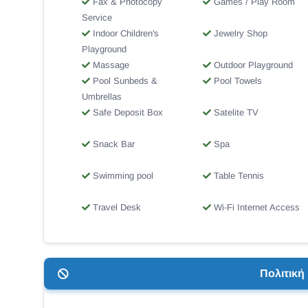
Fax & Photocopy
Games / Play Room
Service
Indoor Children's
Jewelry Shop
Playground
Massage
Outdoor Playground
Pool Sunbeds &
Pool Towels
Umbrellas
Safe Deposit Box
Satelite TV
Snack Bar
Spa
Swimming pool
Table Tennis
Travel Desk
Wi-Fi Internet Access
Πολιτικ