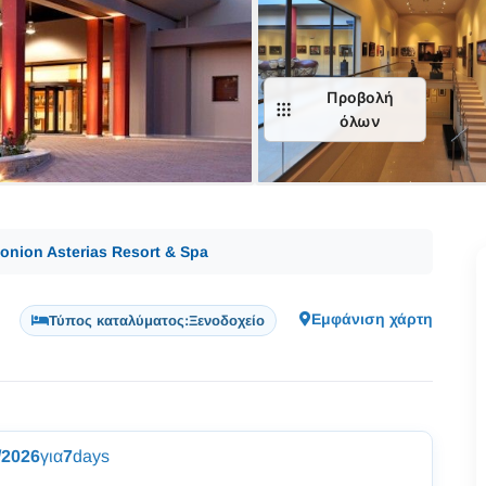
Προβολή
όλων
lonion Asterias Resort & Spa
a
Εμφάνιση χάρτη
Τύπος καταλύματος:
Ξενοδοχείο
/2026
για
7
days