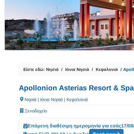
Είστε εδώ:
Νησιά
Ιόνια Νησιά
Κεφαλονιά
Apol
Apollonion Asterias Resort & Sp
Νησιά | Ιόνια Νησιά | Κεφαλονιά
Ξενοδοχείο
Επόμενη διαθέσιμη ημερομηνία για εσάς
17/08