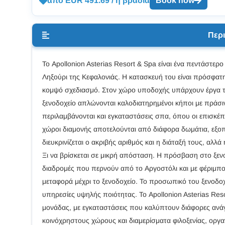
από EUR 491.69 / η βραδιά
Book now
Περ
Το Apollonion Asterias Resort & Spa είναι ένα πεντάστερο
Ληξούρι της Κεφαλονιάς. Η κατασκευή του είναι πρόσφατη 
κομψό σχεδιασμό. Στον χώρο υποδοχής υπάρχουν έργα τέχ
ξενοδοχείο απλώνονται καλοδιατηρημένοι κήποι με πράσι
περιλαμβάνονται και εγκαταστάσεις σπα, όπου οι επισκ
χώροι διαμονής αποτελούνται από διάφορα δωμάτια, εξοπλ
διευκρινίζεται ο ακριβής αριθμός και η διάταξή τους, αλλ
Ξι να βρίσκεται σε μικρή απόσταση. Η πρόσβαση στο ξενο
διαδρομές που περνούν από το Αργοστόλι και με φέριμποτ
μεταφορά μέχρι το ξενοδοχείο. Το προσωπικό του ξενοδοχ
υπηρεσίες υψηλής ποιότητας. Το Apollonion Asterias Reso
μονάδας, με εγκαταστάσεις που καλύπτουν διάφορες ανάγ
κοινόχρηστους χώρους και διαμερίσματα φιλοξενίας, οργ