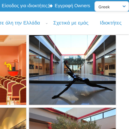
Είσοδος για ιδιοκτήτες
Εγγραφή Owners
σε όλη την Ελλάδα
Σχετικά με εμάς
Ιδιοκτήτες