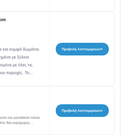
oom
 και κομψά δωμάτια,
Προβολή Λεπτομερειών
ημένα με ξύλινα
ισμένα με όλες τις
αι παροχές. Το...
Προβολή Λεπτομερειών
υτού του μοναδικού τύπου
θέτει δύο ευρύχωρες
βρίσκονται ευκολόχρηστα