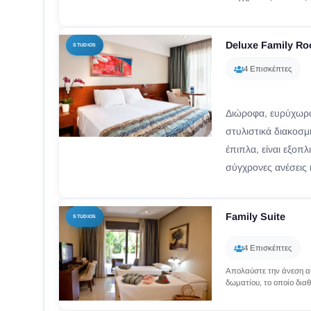
Deluxe Family R
STUDIOS
4 Επισκέπτες
Διώροφα, ευρύχωρα
στυλιστικά διακοσμ
έπιπλα, είναι εξοπλ
σύγχρονες ανέσεις κ
Family Suite
STUDIOS
4 Επισκέπτες
Απολαύστε την άνεση α
δωματίου, το οποίο δια
κρεβατοκάμαρες. Όλες 
στο ισόγειο, με...