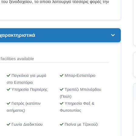
του ξενοδοχείου, το οποίο λειτουργεί τέσσερις φορές την
 χαρακτηριστικά
facilities available
Παγκάκια για μωρά
Μπαρ-Εστιατόριο
στο Εστιατόριο
Υπηρεσία Πορτιέρης
Τραπέζι Μπιλιάρδου
(Πούλ)
Γιατρός (κατόπιν
Υπηρεσία Φαξ &
αιτήματος)
Φωτοτυπίας
Γωνία Διαδικτύου
Πισίνα με Τζακούζι