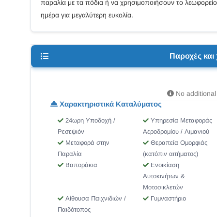
παραλία με τα πόδια ή να χρησιμοποιήσουν το λεωφορείο 
ημέρα για μεγαλύτερη ευκολία.
Παροχές και
No additional 
Χαρακτηριστικά Καταλύματος
24ωρη Υποδοχή /
Υπηρεσία Μεταφοράς
Ρεσεψιόν
Αεροδρομίου / Λιμανιού
Μεταφορά στην
Θεραπεία Ομορφιάς
Παραλία
(κατόπιν αιτήματος)
Βαποράκια
Ενοικίαση
Αυτοκινήτων &
Μοτοσικλετών
Αίθουσα Παιχνιδιών /
Γυμναστήριο
Παιδότοπος