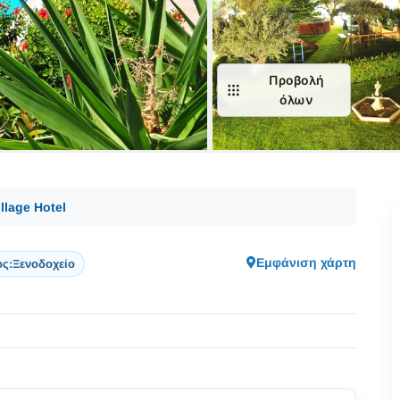
Προβολή
όλων
illage Hotel
Εμφάνιση χάρτη
ος:
Ξενοδοχείο