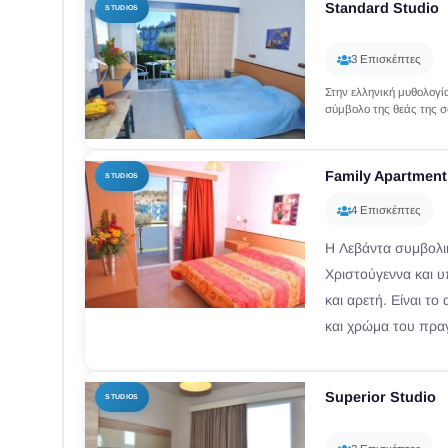
Standard Studio
STUDIOS
3 Επισκέπτες
Στην ελληνική μυθολογία
σύμβολο της θεάς της σ
Έλληνες το θεωρούσαν 
Family Apartment
STUDIOS
4 Επισκέπτες
Η Λεβάντα συμβολικ
Χριστούγεννα και 
και αρετή. Είναι τ
και χρώμα του πραγ
Superior Studio
STUDIOS