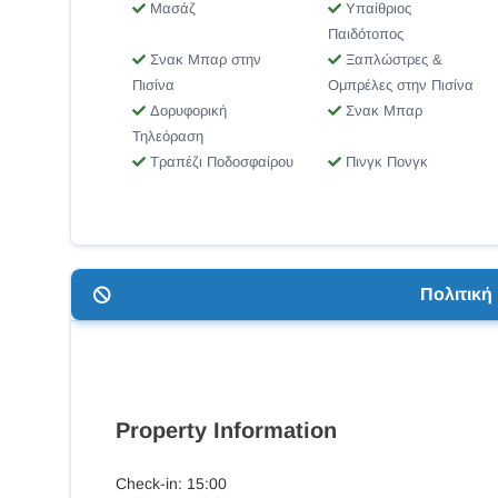
Μασάζ
Υπαίθριος
Παιδότοπος
Σνακ Μπαρ στην
Ξαπλώστρες &
Πισίνα
Ομπρέλες στην Πισίνα
Δορυφορική
Σνακ Μπαρ
Τηλεόραση
Τραπέζι Ποδοσφαίρου
Πινγκ Πονγκ
Πολιτικ
Property Information
Check-in: 15:00