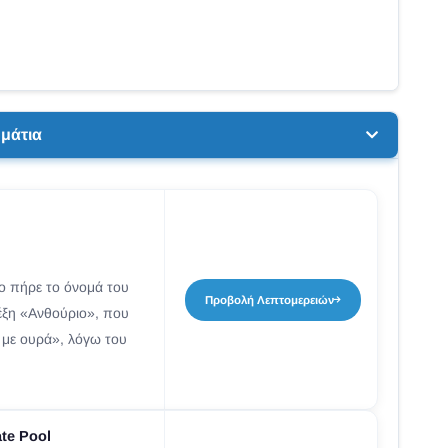
μάτια
ιο πήρε το όνομά του
Προβολή Λεπτομερειών
λέξη «Ανθούριο», που
 με ουρά», λόγω του
ate Pool