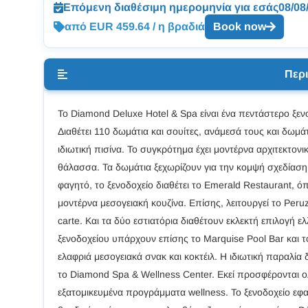
Επόμενη διαθέσιμη ημερομηνία για εσάς
08/08
από EUR 459.64 / η βραδιά
Book now
Περ
Το Diamond Deluxe Hotel & Spa είναι ένα πεντάστερο ξενο
Διαθέτει 110 δωμάτια και σουίτες, ανάμεσά τους και δωμ
ιδιωτική πισίνα. Το συγκρότημα έχει μοντέρνα αρχιτεκτονι
θάλασσα. Τα δωμάτια ξεχωρίζουν για την κομψή σχεδίαση
φαγητό, το ξενοδοχείο διαθέτει το Emerald Restaurant, 
μοντέρνα μεσογειακή κουζίνα. Επίσης, λειτουργεί το Peru
carte. Και τα δύο εστιατόρια διαθέτουν εκλεκτή επιλογή 
ξενοδοχείου υπάρχουν επίσης το Marquise Pool Bar και 
ελαφριά μεσογειακά σνακ και κοκτέιλ. Η ιδιωτική παραλία δ
το Diamond Spa & Wellness Center. Εκεί προσφέρονται ο
εξατομικευμένα προγράμματα wellness. Το ξενοδοχείο εφ