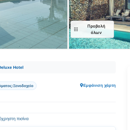
Προβολή
όλων
eluxe Hotel
Εμφάνιση χάρτη
ύματος:
Ξενοδοχείο
νόχρηστη πισίνα