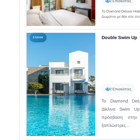
2 Επισκέπτες
Το Diamond Deluxe Hotel
Δωμάτια με θέα είτε σ
πλάγια, στα βουνά ή...
Double Swim Up
STUDIOS
2 Επισκέπτες
Το Diamond Delu
Δίκλινα Swim U
πρόσβαση στην π
ξαπλώστρες...