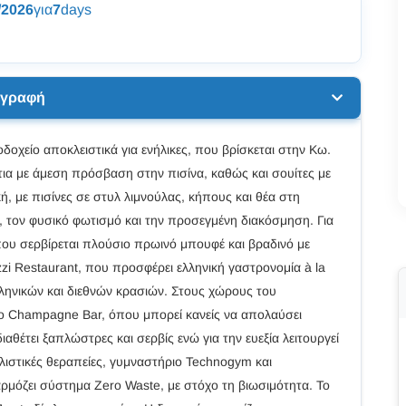
/2026
για
7
days
ιγραφή
δοχείο αποκλειστικά για ενήλικες, που βρίσκεται στην Κω.
άτια με άμεση πρόσβαση στην πισίνα, καθώς και σουίτες με
κή, με πισίνες σε στυλ λιμνούλας, κήπους και θέα στη
, τον φυσικό φωτισμό και την προσεγμένη διακόσμηση. Για
όπου σερβίρεται πλούσιο πρωινό μπουφέ και βραδινό με
zzi Restaurant, που προσφέρει ελληνική γαστρονομία à la
ελληνικών και διεθνών κρασιών. Στους χώρους του
το Champagne Bar, όπου μπορεί κανείς να απολαύσει
ιαθέτει ξαπλώστρες και σερβίς ενώ για την ευεξία λειτουργεί
λιστικές θεραπείες, γυμναστήριο Technogym και
αρμόζει σύστημα Zero Waste, με στόχο τη βιωσιμότητα. Το