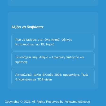
Αξίζει να διαβάσετε
Πού να Μείνετε στα Ιόνια Νησιά: Οδηγός
Καταλυμάτων για Έξι Νησιά
Ξενοδοχεία στην Αθήνα – Σύγκριση επιλογών και
Η προστασία των προσωπικών σας δεδομένων είναι
κράτηση
σημαντική
Χρησιμοποιούμε cookies για να βελτιώσουμε την εμπειρία σας.
Ακτοπλοϊκά Ιταλία–Ελλάδα 2026: Δρομολόγια, Τιμές
Επιλέξτε ποιες κατηγορίες επιτρέπετε. Τα βασικά cookies είναι
& Κρατήσεις με TDSreisen
πάντα ενεργά για λόγους ασφάλειας και βασικής λειτουργικότητας.
Απαραίτητα
Προτιμήσεις
Ανάλυση
Μάρκετινγκ
Απόρριψη όλων
Αποδοχή όλων
Copyrights © 2026. All Rights Reserved by FollowmetoGreece
Αποδοχή όλων των cookies