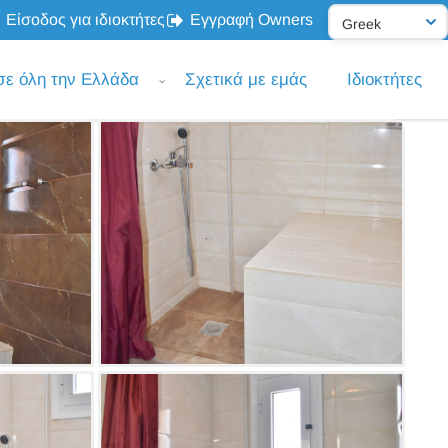
Είσοδος για ιδιοκτήτες
Εγγραφή Owners
σε όλη την Ελλάδα
Σχετικά με εμάς
Ιδιοκτήτες