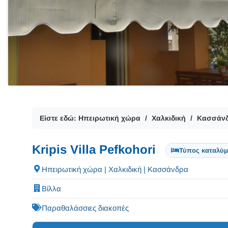
Είστε εδώ:
Ηπειρωτική χώρα
Χαλκιδική
Κασσάν
Kripis Villa Pefkohori
Τύπος καταλύμ
Ηπειρωτική χώρα | Χαλκιδική | Κασσάνδρα
Βίλλα
Παραθαλάσσιες διακοπές