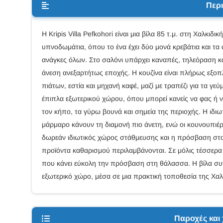
Περ
Η Kripis Villa Pefkohori είναι μια βίλα 85 τ.μ. στη Χαλκιδι
υπνοδωμάτια, όπου το ένα έχει δύο μονά κρεβάτια και τα
ανάγκες όλων. Στο σαλόνι υπάρχει καναπές, τηλεόραση κα
άνεση ανεξαρτήτως εποχής. Η κουζίνα είναι πλήρως εξοπ
πιάτων, εστία και μηχανή καφέ, μαζί με τραπέζι για τα γε
έπιπλα εξωτερικού χώρου, όπου μπορεί κανείς να φας ή 
τον κήπο, τα γύρω βουνά και σημεία της περιοχής. Η ιδι
μάρμαρο κάνουν τη διαμονή πιο άνετη, ενώ οι κουνουπι
δωρεάν ιδιωτικός χώρος στάθμευσης και η πρόσβαση στου
προϊόντα καθαρισμού περιλαμβάνονται. Σε μόλις τέσσερα
που κάνει εύκολη την πρόσβαση στη θάλασσα. Η βίλα συν
εξωτερικό χώρο, μέσα σε μια πρακτική τοποθεσία της Χαλ
Παροχές και