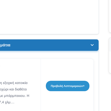
μάτια
a
η εξοχική κατοικία
Προβολή Λεπτομερειών
χώρι και διαθέτει
 με μπάρμπεκιου. Η
,4 χλμ....