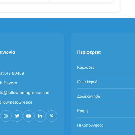
οινωνία
Περιφέρεια
Κυκλάδες
rstr.47 80469
Ιόνια Νησιά
h Bayern
nfo@followmetogreece.com
Δωδεκάνησα
ollowmetoGreece
Κρήτη
Πελοπόννησος