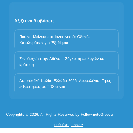
Αξίζει να διαβάσετε
Πού να Μείνετε στα Ιόνια Νησιά: Οδηγός
Καταλυμάτων για Έξι Νησιά
Ξενοδοχεία στην Αθήνα – Σύγκριση επιλογών και
Η προστασία των προσωπικών σας δεδομένων είναι
κράτηση
σημαντική
Χρησιμοποιούμε cookies για να βελτιώσουμε την εμπειρία σας.
Ακτοπλοϊκά Ιταλία–Ελλάδα 2026: Δρομολόγια, Τιμές
Επιλέξτε ποιες κατηγορίες επιτρέπετε. Τα βασικά cookies είναι
& Κρατήσεις με TDSreisen
πάντα ενεργά για λόγους ασφάλειας και βασικής λειτουργικότητας.
Απαραίτητα
Προτιμήσεις
Ανάλυση
Μάρκετινγκ
Απόρριψη όλων
Αποδοχή όλων
Copyrights © 2026. All Rights Reserved by FollowmetoGreece
Αποδοχή όλων των cookies
Ρυθμίσεις cookie