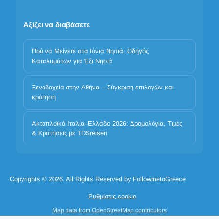
Αξίζει να διαβάσετε
Πού να Μείνετε στα Ιόνια Νησιά: Οδηγός
Καταλυμάτων για Έξι Νησιά
Ξενοδοχεία στην Αθήνα – Σύγκριση επιλογών και
κράτηση
Η προστασία των προσωπικών σας δεδομένων είναι
σημαντική
Ακτοπλοϊκά Ιταλία–Ελλάδα 2026: Δρομολόγια, Τιμές
Χρησιμοποιούμε cookies για να βελτιώσουμε την εμπειρία σας.
& Κρατήσεις με TDSreisen
Επιλέξτε ποιες κατηγορίες επιτρέπετε. Τα βασικά cookies είναι
πάντα ενεργά για λόγους ασφάλειας και βασικής λειτουργικότητας.
Απαραίτητα
Προτιμήσεις
Ανάλυση
Μάρκετινγκ
Copyrights © 2026. All Rights Reserved by FollowmetoGreece
Απόρριψη όλων
Αποδοχή όλων
Ρυθμίσεις cookie
Αποδοχή όλων των cookies
Map data from OpenStreetMap contributors