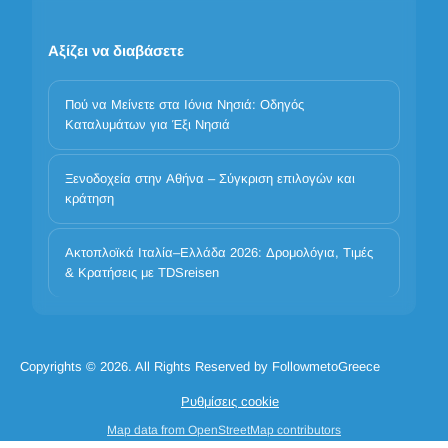
Αξίζει να διαβάσετε
Πού να Μείνετε στα Ιόνια Νησιά: Οδηγός
Καταλυμάτων για Έξι Νησιά
Ξενοδοχεία στην Αθήνα – Σύγκριση επιλογών και
κράτηση
Η προστασία των προσωπικών σας δεδομένων είναι
σημαντική
Ακτοπλοϊκά Ιταλία–Ελλάδα 2026: Δρομολόγια, Τιμές
Χρησιμοποιούμε cookies για να βελτιώσουμε την εμπειρία σας.
& Κρατήσεις με TDSreisen
Επιλέξτε ποιες κατηγορίες επιτρέπετε. Τα βασικά cookies είναι
πάντα ενεργά για λόγους ασφάλειας και βασικής λειτουργικότητας.
Απαραίτητα
Προτιμήσεις
Ανάλυση
Μάρκετινγκ
Copyrights © 2026. All Rights Reserved by FollowmetoGreece
Απόρριψη όλων
Αποδοχή όλων
Ρυθμίσεις cookie
Αποδοχή όλων των cookies
Map data from OpenStreetMap contributors