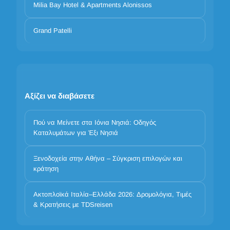
Milia Bay Hotel & Apartments Alonissos
Grand Patelli
Αξίζει να διαβάσετε
Πού να Μείνετε στα Ιόνια Νησιά: Οδηγός
Καταλυμάτων για Έξι Νησιά
Ξενοδοχεία στην Αθήνα – Σύγκριση επιλογών και
κράτηση
Η προστασία των προσωπικών σας δεδομένων είναι
σημαντική
Ακτοπλοϊκά Ιταλία–Ελλάδα 2026: Δρομολόγια, Τιμές
Χρησιμοποιούμε cookies για να βελτιώσουμε την εμπειρία σας.
& Κρατήσεις με TDSreisen
Επιλέξτε ποιες κατηγορίες επιτρέπετε. Τα βασικά cookies είναι
πάντα ενεργά για λόγους ασφάλειας και βασικής λειτουργικότητας.