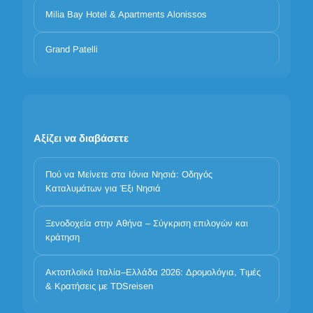
Milia Bay Hotel & Apartments Alonissos
Grand Patelli
Αξίζει να διαβάσετε
Πού να Μείνετε στα Ιόνια Νησιά: Οδηγός
Καταλυμάτων για Έξι Νησιά
Ξενοδοχεία στην Αθήνα – Σύγκριση επιλογών και
κράτηση
Η προστασία των προσωπικών σας δεδομένων είναι
σημαντική
Ακτοπλοϊκά Ιταλία–Ελλάδα 2026: Δρομολόγια, Τιμές
Χρησιμοποιούμε cookies για να βελτιώσουμε την εμπειρία σας.
& Κρατήσεις με TDSreisen
Επιλέξτε ποιες κατηγορίες επιτρέπετε. Τα βασικά cookies είναι
πάντα ενεργά για λόγους ασφάλειας και βασικής λειτουργικότητας.