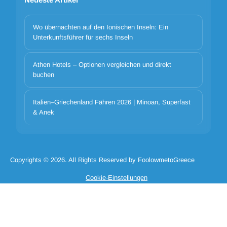
Wo übernachten auf den Ionischen Inseln: Ein
Unterkunftsführer für sechs Inseln
Athen Hotels – Optionen vergleichen und direkt
Cookie-Banner-Titel
buchen
We use cookies to improve your experience. Choose which
categories to allow. Essential cookies are always on for security and
core functionality.
Italien–Griechenland Fähren 2026 | Minoan, Superfast
& Anek
Notwendige Cookie-Katze
Cookie-Cat-Präferenzen
Cookie-Cat-Analytik
Cookie-Cat-Marketing
Cookie ablehnen alle
Cookie_accept_selected
Copyrights © 2026. All Rights Reserved by FoolowmetoGreece
Cookie alle akzeptieren
Cookie-Einstellungen