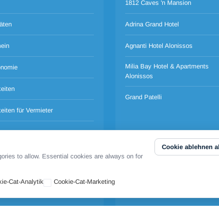
1812 Caves 'n Mansion
täten
Adrina Grand Hotel
ein
Agnanti Hotel Alonissos
Milia Bay Hotel & Apartments
onomie
Alonissos
eiten
Grand Patelli
eiten für Vermieter
n
Cookie ablehnen al
taltungen
ies to allow. Essential cookies are always on for
nge einen Tag
ie-Cat-Analytik
Cookie-Cat-Marketing