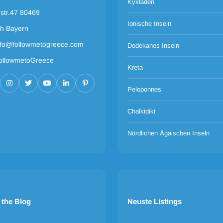
Kykladen
rstr.47 80469
Ionische Inseln
h Bayern
nfo@followmetogreece.com
Dodekanes Inseln
ollowmetoGreece
Kreta
Peloponnes
Chalkidiki
Nördlichen Ägäischen Inseln
 the Blog
Neuste Listings