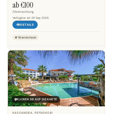
zu 600 m vom Strand entfernt. So erreichen Gäste
ab €
100
die...
/Übernachtung
Verfügbar ab
28 Sep 2026
DETAILS
Strandurlaub
KLICKEN SIE AUF DIE KARTE
KASSANDRA, PEFKOHORI