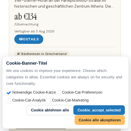
Vier-Sterne-Hotel an der Panepistimiou-Straße im
historischen und geschäftlichen Zentrum Athens. Die
Unterkunft liegt in der Nähe des Syntagma-Platzes, von
ab €
134
wo aus...
/Übernachtung
Verfügbar ab
5 Aug 2026
DETAILS
Städtereisen in Griechenland
Cookie-Banner-Titel
We use cookies to improve your experience. Choose which
categories to allow. Essential cookies are always on for security and
core functionality.
Notwendige Cookie-Katze
Cookie-Cat-Präferenzen
Cookie-Cat-Analytik
Cookie-Cat-Marketing
Cookie ablehnen alle
Cookie_accept_selected
Cookie alle akzeptieren
KLICKEN SIE AUF DIE KARTE