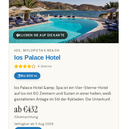
KLICKEN SIE AUF DIE KARTE
IOS, MYLOPOTAS BEACH
Ios Palace Hotel
4 Sterne
Bis 600 m
Ios Palace Hotel &amp; Spa ist ein Vier-Sterne-Hotel
auf Ios mit 60 Zimmern und Suiten in einer hellen, weiß
gestalteten Anlage im Stil der Kykladen. Die Unterkunft
verbindet minimalistisches Interieur mit modernen...
ab €
432
/Übernachtung
Verfügbar ab
5 Aug 2026