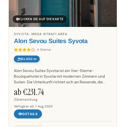
KLICKEN SIE AUF DIE KARTE
SYVOTA, MEGA NTRAFI AREA
Alon Sevou Suites Syvota
4 Sterne
Bis 600 m
Alon Sevou Suites Syvota ist ein Vier-Sterne-
Boutiquehotel in Syvota mit modernen Zimmern und
Suiten. Die Unterkunft richtet sich an Reisende, die
Wert auf Privatsphäre, Ruhe und einen angenehmen
ab €
231.74
Aufenthalt legen....
/Übernachtung
Verfügbar ab
7 Aug 2026
DETAILS