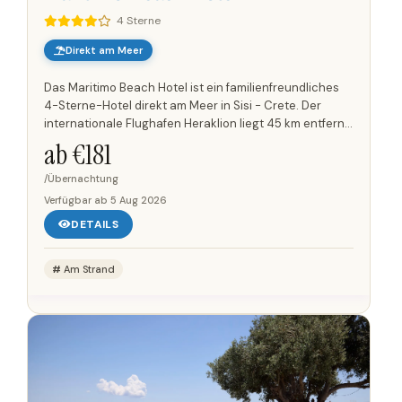
4 Sterne
Direkt am Meer
Das Maritimo Beach Hotel ist ein familienfreundliches
4-Sterne-Hotel direkt am Meer in Sisi - Crete. Der
internationale Flughafen Heraklion liegt 45 km entfernt.
Das Hotel verfügt über 130 Zimmer für Paare und
ab €
181
Familien....
/Übernachtung
Verfügbar ab
5 Aug 2026
DETAILS
Am Strand