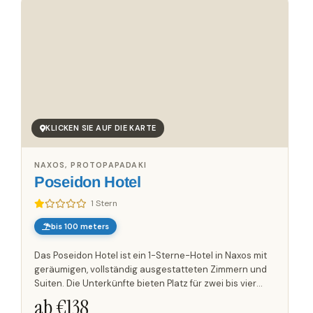
KLICKEN SIE AUF DIE KARTE
NAXOS, PROTOPAPADAKI
Poseidon Hotel
1 Stern
bis 100 meters
Das Poseidon Hotel ist ein 1-Sterne-Hotel in Naxos mit
geräumigen, vollständig ausgestatteten Zimmern und
Suiten. Die Unterkünfte bieten Platz für zwei bis vier
Personen und eignen sich damit für Paare ebenso wie
ab €
138
für...