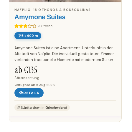
NAFPLIO, 18 OTHONOS & BOUBOULINAS
Amymone Suites
3 Sterne
Bis 600 m
Amymone Suites ist eine Apartment-Unterkunft in der
Altstadt von Nafplio. Die individuell gestalteten Zimmer
verbinden traditionelle Elemente mit modernem Stil und
verfügen über Holzböden und -decken, moderne
ab €
135
Kunst,...
/Übernachtung
Verfügbar ab
5 Aug 2026
DETAILS
Städtereisen in Griechenland
Save up to 25%!
Book Without Fees