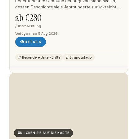
bedeutendsten Gebäude der Burg von Monemvasia,
dessen Geschichte viele Jahrhunderte zurückreicht.
Während der venezianischen Herrschaft diente es als
ab €
280
Wohnsitz des...
/Übernachtung
Verfügbar ab
5 Aug 2026
DETAILS
Besondere Unterkünfte
Strandurlaub
KLICKEN SIE AUF DIE KARTE