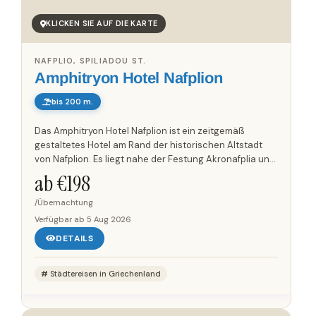
KLICKEN SIE AUF DIE KARTE
NAFPLIO, SPILIADOU ST.
Amphitryon Hotel Nafplion
bis 200 m.
Das Amphitryon Hotel Nafplion ist ein zeitgemäß
gestaltetes Hotel am Rand der historischen Altstadt
von Nafplion. Es liegt nahe der Festung Akronafplia und
etwa fünf Gehminuten vom Stadtzentrum entfernt. Die
ab €
198
42 Zimmer...
/Übernachtung
Verfügbar ab
5 Aug 2026
DETAILS
Städtereisen in Griechenland