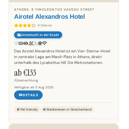
ATHENS, 8 TIMOLEONTOS VASSOU STREET
Airotel Alexandros Hotel
4 Sterne
Unterkunft in der Stadt
Das Airotel Alexandros Hotel ist ein Vier-Sterne-Hotel
in zentraler Lage am Mavili-Platz in Athens, direkt
unterhalb des Lycabettus Hill. Die Metrostationen
Ambelokipi und Megaro Mousikis sind schnell
ab €
133
erreichbar und...
/Übernachtung
Verfügbar ab
5 Aug 2026
DETAILS
Pet friendly
Städtereisen in Griechenland