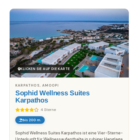
✓
100 % Fokus auf Griechenland – jede Region, jede Insel
✓
Zero Commission – Pay Only What the Host Charges
✓
Direct Booking Prices – No Hidden Markups
KLICKEN SIE AUF DIE KARTE
KARPATHOS, AMOOPI
Sophid Wellness Suites
Karpathos
4 Sterne
bis 200 m.
Sophid Wellness Suites Karpathos ist eine Vier-Sterne-
Unterkunft für Wellnessaufenthalte in ruhiger Hanglage