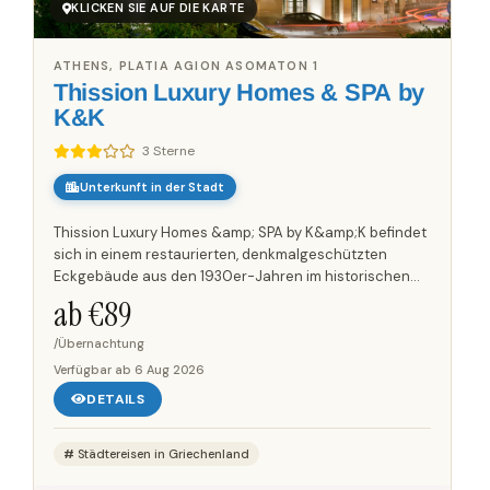
KLICKEN SIE AUF DIE KARTE
ATHENS, PLATIA AGION ASOMATON 1
Thission Luxury Homes & SPA by
K&K
3 Sterne
Unterkunft in der Stadt
Thission Luxury Homes &amp; SPA by K&amp;K befindet
sich in einem restaurierten, denkmalgeschützten
Eckgebäude aus den 1930er-Jahren im historischen
Zentrum von Athens. Das zweigeschossige Gebäude
ab €
89
verbindet...
/Übernachtung
Verfügbar ab
6 Aug 2026
DETAILS
Städtereisen in Griechenland