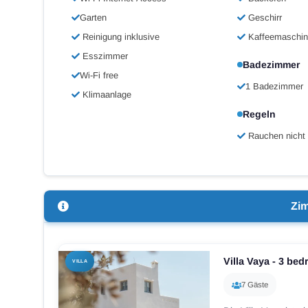
Garten
Geschirr
Reinigung inklusive
Kaffeemaschi
Esszimmer
Badezimmer
Wi-Fi free
1 Badezimmer
Klimaanlage
Regeln
Rauchen nicht 
Zi
Villa Vaya - 3 bed
VILLA
7 Gäste