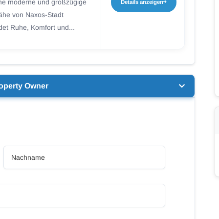
 eine moderne und großzügige
Details anzeigen
Nähe von Naxos-Stadt
det Ruhe, Komfort und...
operty Owner