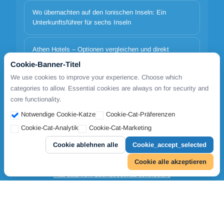
Wo übernachten auf den Ionischen Inseln: Ein
Unterkunftsführer für sechs Inseln
Athen Hotels – Optionen vergleichen und direkt
buchen
Cookie-Banner-Titel
We use cookies to improve your experience. Choose which
Italien–Griechenland Fähren 2026 | Minoan, Superfast
categories to allow. Essential cookies are always on for security and
& Anek
core functionality.
Notwendige Cookie-Katze
Cookie-Cat-Präferenzen
Cookie-Cat-Analytik
Cookie-Cat-Marketing
Copyrights © 2026. All Rights Reserved by FoolowmetoGreece
Cookie ablehnen alle
Cookie_accept_selected
Cookie-Einstellungen
Cookie alle akzeptieren
Map data from OpenStreetMap contributors