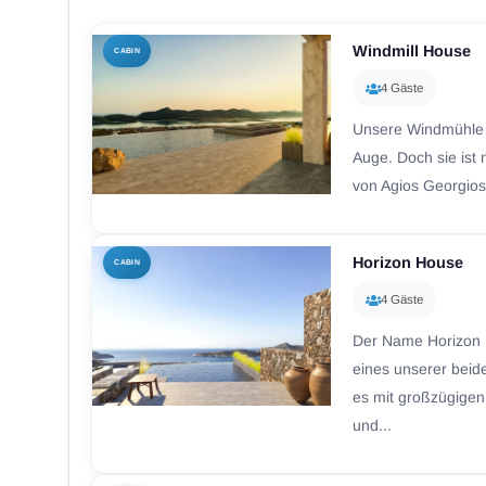
Windmill House
CABIN
4 Gäste
Unsere Windmühle f
Auge. Doch sie ist 
von Agios Georgios
Horizon House
CABIN
4 Gäste
Der Name Horizon 
eines unserer beid
es mit großzügige
und...