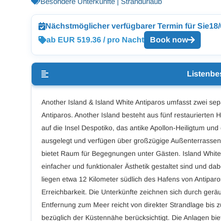
Besondere Unterkünfte | Strandurlaub
Nächstmöglicher verfügbarer Termin für Sie
18
ab EUR 519.36 / pro Nacht
Book now
Listenbe
Another Island & Island White Antiparos umfasst zwei se
Antiparos. Another Island besteht aus fünf restaurierten
auf die Insel Despotiko, das antike Apollon-Heiligtum und
ausgelegt und verfügen über großzügige Außenterrass
bietet Raum für Begegnungen unter Gästen. Island White u
einfacher und funktionaler Ästhetik gestaltet sind und da
liegen etwa 12 Kilometer südlich des Hafens von Antipar
Erreichbarkeit. Die Unterkünfte zeichnen sich durch ge
Entfernung zum Meer reicht von direkter Strandlage bis 
bezüglich der Küstennähe berücksichtigt. Die Anlagen bi