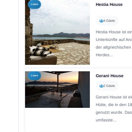
Hestia House
CABIN
4 Gäste
Hestia House ist e
Unterkünfte auf An
der altgriechischen
Herdes...
Gerani House
CABIN
2 Gäste
Gerani House ist ei
Hütte, die in den 
genutzt wurde. Das
umfasste...