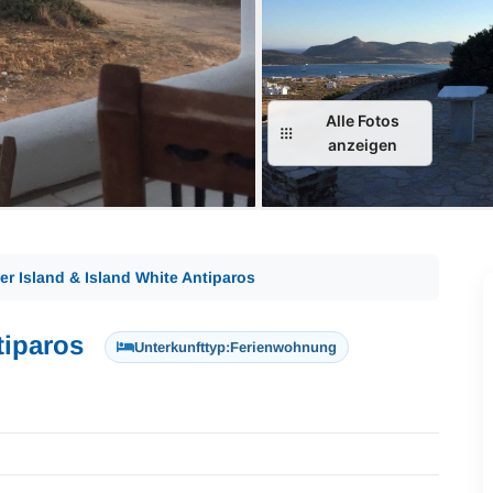
Alle Fotos
anzeigen
er Island & Island White Antiparos
tiparos
Unterkunfttyp:
Ferienwohnung