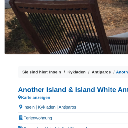
Sie sind hier:
Inseln
Kykladen
Antiparos
Anoth
Another Island & Island White An
Karte anzeigen
Inseln | Kykladen | Antiparos
Ferienwohnung