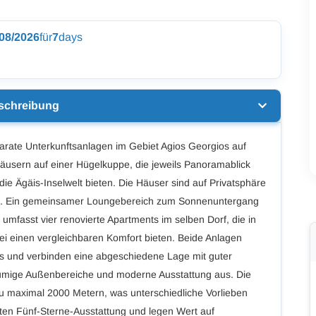
/08/2026
für
7
days
schreibung
parate Unterkunftsanlagen im Gebiet Agios Georgios auf
 Häusern auf einer Hügelkuppe, die jeweils Panoramablick
 die Ägäis-Inselwelt bieten. Die Häuser sind auf Privatsphäre
en. Ein gemeinsamer Loungebereich zum Sonnenuntergang
mfasst vier renovierte Apartments im selben Dorf, die in
bei einen vergleichbaren Komfort bieten. Beide Anlagen
os und verbinden eine abgeschiedene Lage mit guter
räumige Außenbereiche und moderne Ausstattung aus. Die
zu maximal 2000 Metern, was unterschiedliche Vorlieben
eten Fünf-Sterne-Ausstattung und legen Wert auf