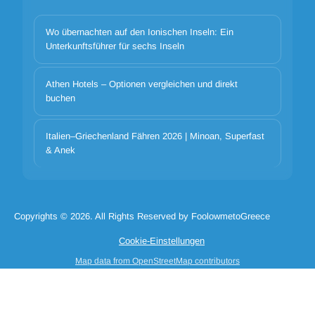
Wo übernachten auf den Ionischen Inseln: Ein
Unterkunftsführer für sechs Inseln
Athen Hotels – Optionen vergleichen und direkt
buchen
Cookie-Banner-Titel
We use cookies to improve your experience. Choose which
Italien–Griechenland Fähren 2026 | Minoan, Superfast
categories to allow. Essential cookies are always on for security and
& Anek
core functionality.
Notwendige Cookie-Katze
Cookie-Cat-Präferenzen
Cookie-Cat-Analytik
Cookie-Cat-Marketing
Copyrights © 2026. All Rights Reserved by FoolowmetoGreece
Cookie ablehnen alle
Cookie_accept_selected
Cookie-Einstellungen
Cookie alle akzeptieren
Map data from OpenStreetMap contributors