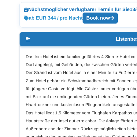
Nächstmöglicher verfügbarer Termin für Sie
18
ab EUR 344 / pro Nacht
Book now
Listenbe
Das Irini Hotel ist ein familiengeführtes 4-Sterne-Hotel im
Dorf angelegt, mit Gebäuden, die zwischen Gärten verteil
Der Strand ist vom Hotel aus in einer Minute zu Fuß er
Zum Hotel gehört ein Schwimmbadbereich mit Sonnenlie
für jüngere Gäste verfügt. Alle Gästezimmer verfügen üb
mit Blick auf die umliegenden Gärten bieten. Jedes Zimme
Haartrockner und kostenlosen Pflegeartikeln ausgestattet
Das Hotel liegt 1,5 Kilometer vom Flughafen Karpathos un
Hauptstraße der Insel gut erreichbar. Die Anlage fördert
Außenbereiche der Zimmer Rückzugsmöglichkeiten biete
oder sich in den gemeinschaftlich genutzten Gärten und a