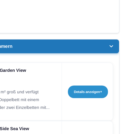
mmern
 Garden View
 m² groß und verfügt
Details anzeigen
Doppelbett mit einem
der zwei Einzelbetten mit...
Side Sea View