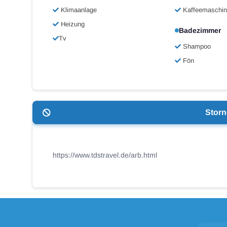
Klimaanlage
Kaffeemaschi
Heizung
Badezimmer
Tv
Shampoo
Fön
Stor
https://www.tdstravel.de/arb.html