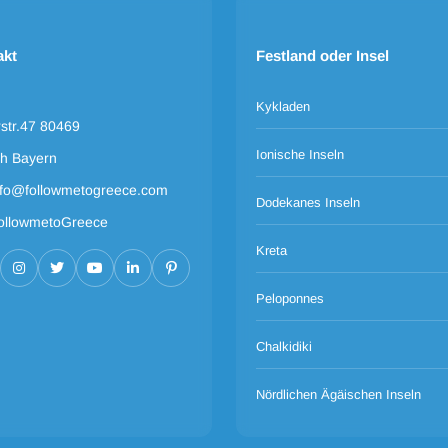
akt
Festland oder Insel
Kykladen
rstr.47 80469
Ionische Inseln
h Bayern
nfo@followmetogreece.com
Dodekanes Inseln
ollowmetoGreece
Kreta
Peloponnes
Chalkidiki
Nördlichen Ägäischen Inseln