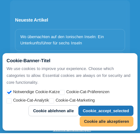
Neueste Artikel
Wo übernachten auf den Ionischen Inseln: Ein
Unterkunftsführer für sechs Inseln
Athen Hotels – Optionen vergleichen und direkt
Cookie-Banner-Titel
buchen
We use cookies to improve your experience. Choose which
categories to allow. Essential cookies are always on for security and
core functionality.
Italien–Griechenland Fähren 2026 | Minoan, Superfast
& Anek
Notwendige Cookie-Katze
Cookie-Cat-Präferenzen
Cookie-Cat-Analytik
Cookie-Cat-Marketing
Cookie ablehnen alle
Cookie_accept_selected
Copyrights © 2026. All Rights Reserved by FoolowmetoGreece
Cookie alle akzeptieren
Cookie-Einstellungen