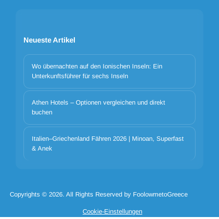
Neueste Artikel
Wo übernachten auf den Ionischen Inseln: Ein
Unterkunftsführer für sechs Inseln
Athen Hotels – Optionen vergleichen und direkt
Cookie-Banner-Titel
buchen
We use cookies to improve your experience. Choose which
categories to allow. Essential cookies are always on for security and
core functionality.
Italien–Griechenland Fähren 2026 | Minoan, Superfast
& Anek
Notwendige Cookie-Katze
Cookie-Cat-Präferenzen
Cookie-Cat-Analytik
Cookie-Cat-Marketing
Cookie ablehnen alle
Cookie_accept_selected
Copyrights © 2026. All Rights Reserved by FoolowmetoGreece
Cookie alle akzeptieren
Cookie-Einstellungen