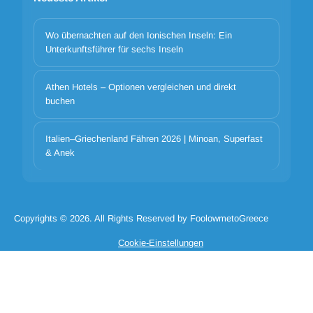
Wo übernachten auf den Ionischen Inseln: Ein
Unterkunftsführer für sechs Inseln
Athen Hotels – Optionen vergleichen und direkt
Cookie-Banner-Titel
buchen
We use cookies to improve your experience. Choose which
categories to allow. Essential cookies are always on for security and
core functionality.
Italien–Griechenland Fähren 2026 | Minoan, Superfast
& Anek
Notwendige Cookie-Katze
Cookie-Cat-Präferenzen
Cookie-Cat-Analytik
Cookie-Cat-Marketing
Cookie ablehnen alle
Cookie_accept_selected
Copyrights © 2026. All Rights Reserved by FoolowmetoGreece
Cookie alle akzeptieren
Cookie-Einstellungen