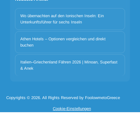
Wo übernachten auf den Ionischen Inseln: Ein
Unterkunftsführer für sechs Inseln
Athen Hotels – Optionen vergleichen und direkt
Cookie-Banner-Titel
buchen
We use cookies to improve your experience. Choose which
categories to allow. Essential cookies are always on for security and
core functionality.
Italien–Griechenland Fähren 2026 | Minoan, Superfast
& Anek
Notwendige Cookie-Katze
Cookie-Cat-Präferenzen
Cookie-Cat-Analytik
Cookie-Cat-Marketing
Cookie ablehnen alle
Cookie_accept_selected
Copyrights © 2026. All Rights Reserved by FoolowmetoGreece
Cookie alle akzeptieren
Cookie-Einstellungen