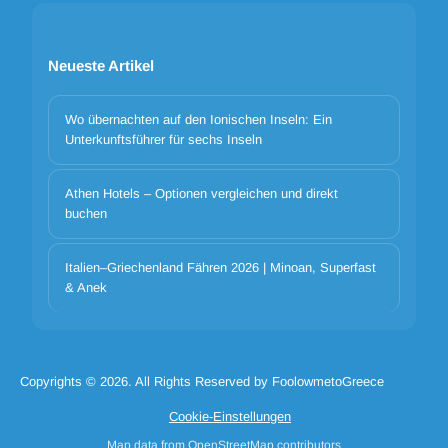
Neueste Artikel
Wo übernachten auf den Ionischen Inseln: Ein
Unterkunftsführer für sechs Inseln
Athen Hotels – Optionen vergleichen und direkt
buchen
Cookie-Banner-Titel
We use cookies to improve your experience. Choose which
Italien–Griechenland Fähren 2026 | Minoan, Superfast
categories to allow. Essential cookies are always on for security and
& Anek
core functionality.
Notwendige Cookie-Katze
Cookie-Cat-Präferenzen
Cookie-Cat-Analytik
Cookie-Cat-Marketing
Copyrights © 2026. All Rights Reserved by FoolowmetoGreece
Cookie ablehnen alle
Cookie_accept_selected
Cookie-Einstellungen
Cookie alle akzeptieren
Map data from OpenStreetMap contributors