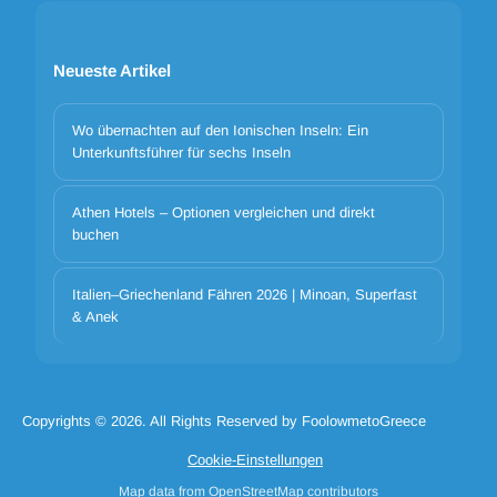
Neueste Artikel
Wo übernachten auf den Ionischen Inseln: Ein
Unterkunftsführer für sechs Inseln
Athen Hotels – Optionen vergleichen und direkt
buchen
Cookie-Banner-Titel
We use cookies to improve your experience. Choose which
Italien–Griechenland Fähren 2026 | Minoan, Superfast
categories to allow. Essential cookies are always on for security and
& Anek
core functionality.
Notwendige Cookie-Katze
Cookie-Cat-Präferenzen
Cookie-Cat-Analytik
Cookie-Cat-Marketing
Copyrights © 2026. All Rights Reserved by FoolowmetoGreece
Cookie ablehnen alle
Cookie_accept_selected
Cookie-Einstellungen
Cookie alle akzeptieren
Map data from OpenStreetMap contributors