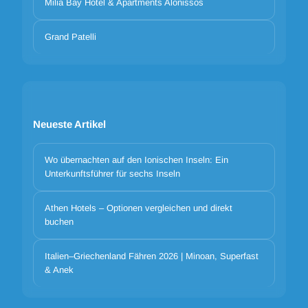
Milia Bay Hotel & Apartments Alonissos
Grand Patelli
Neueste Artikel
Wo übernachten auf den Ionischen Inseln: Ein
Unterkunftsführer für sechs Inseln
Cookie-Banner-Titel
Athen Hotels – Optionen vergleichen und direkt
buchen
We use cookies to improve your experience. Choose which
categories to allow. Essential cookies are always on for security and
core functionality.
Italien–Griechenland Fähren 2026 | Minoan, Superfast
& Anek
Notwendige Cookie-Katze
Cookie-Cat-Präferenzen
Cookie-Cat-Analytik
Cookie-Cat-Marketing